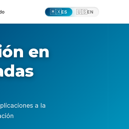
🇲🇽
🇺🇸
do
ES
EN
ión en
adas
plicaciones a la
ación