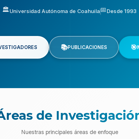
🏛️
📅
Universidad Autónoma de Coahuila
Desde 1993
|
📚
🎯
VESTIGADORES
PUBLICACIONES
Áreas de Investigació
Nuestras principales áreas de enfoque