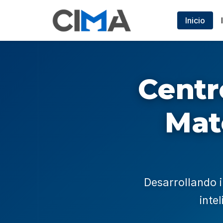
π
∂
Inicio
λ
∞
∑
∫
Centr
Mat
Desarrollando i
inte